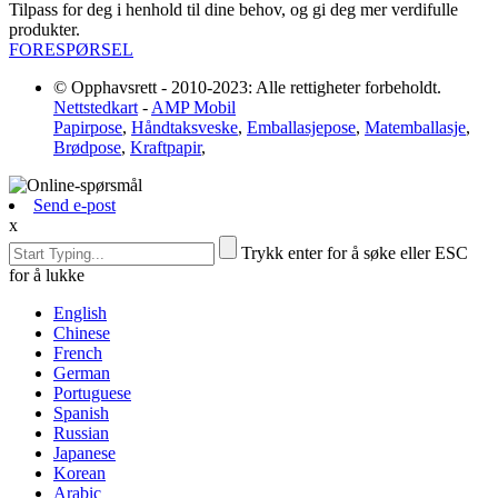
Tilpass for deg i henhold til dine behov, og gi deg mer verdifulle
produkter.
FORESPØRSEL
© Opphavsrett - 2010-2023: Alle rettigheter forbeholdt.
Nettstedkart
-
AMP Mobil
Papirpose
,
Håndtaksveske
,
Emballasjepose
,
Matemballasje
,
Brødpose
,
Kraftpapir
,
Send e-post
x
Trykk enter for å søke eller ESC
for å lukke
English
Chinese
French
German
Portuguese
Spanish
Russian
Japanese
Korean
Arabic