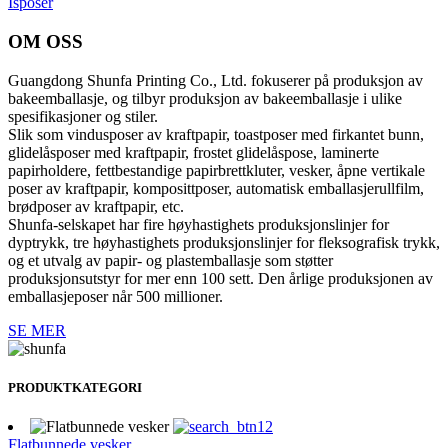
Isposer
OM OSS
Guangdong Shunfa Printing Co., Ltd. fokuserer på produksjon av
bakeemballasje, og tilbyr produksjon av bakeemballasje i ulike
spesifikasjoner og stiler.
Slik som vindusposer av kraftpapir, toastposer med firkantet bunn,
glidelåsposer med kraftpapir, frostet glidelåspose, laminerte
papirholdere, fettbestandige papirbrettkluter, vesker, åpne vertikale
poser av kraftpapir, komposittposer, automatisk emballasjerullfilm,
brødposer av kraftpapir, etc.
Shunfa-selskapet har fire høyhastighets produksjonslinjer for
dyptrykk, tre høyhastighets produksjonslinjer for fleksografisk trykk,
og et utvalg av papir- og plastemballasje som støtter
produksjonsutstyr for mer enn 100 sett. Den årlige produksjonen av
emballasjeposer når 500 millioner.
SE MER
PRODUKTKATEGORI
Flatbunnede vesker