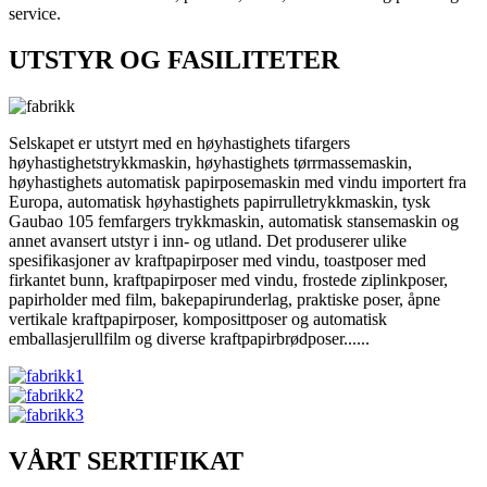
service.
UTSTYR OG FASILITETER
Selskapet er utstyrt med en høyhastighets tifargers
høyhastighetstrykkmaskin, høyhastighets tørrmassemaskin,
høyhastighets automatisk papirposemaskin med vindu importert fra
Europa, automatisk høyhastighets papirrulletrykkmaskin, tysk
Gaubao 105 femfargers trykkmaskin, automatisk stansemaskin og
annet avansert utstyr i inn- og utland. Det produserer ulike
spesifikasjoner av kraftpapirposer med vindu, toastposer med
firkantet bunn, kraftpapirposer med vindu, frostede ziplinkposer,
papirholder med film, bakepapirunderlag, praktiske poser, åpne
vertikale kraftpapirposer, komposittposer og automatisk
emballasjerullfilm og diverse kraftpapirbrødposer......
VÅRT SERTIFIKAT