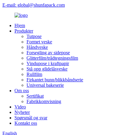
E-mail: global@shunfapack.com
Hjem
Produkter
Tutpose
Formet veske
Håndveske
Forsegling av sidepose
Glitterfilm/trådtegningsfilm
Vindupose i kraftpapir
Stå opp glidelåsveske
Rullfilm
Firkantet bunn/blikkbåndserie
Universal bakeserie
Om oss
Sertifikat
Fabrikkomvisning
Video
Nyheter
Spørsmål og svar
Kontakt oss
English