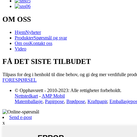
OM OSS
Hjem
Nyheter
Produkter
Spørsmål og svar
Om oss
Kontakt oss
Video
FÅ DET SISTE TILBUDET
Tilpass for deg i henhold til dine behov, og gi deg mer verdifulle prod
FORESPØRSEL
© Opphavsrett - 2010-2023: Alle rettigheter forbeholdt.
Nettstedkart
-
AMP Mobil
Matemballasje
,
Papirpose
,
Brødpose
,
Kraftpapir
,
Emballasjepo
Send e-post
x