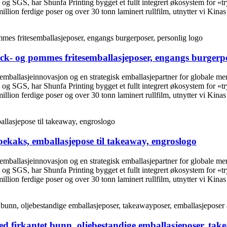
 og SGS, har Shunfa Printing bygget et fullt integrert økosystem for «
lion ferdige poser og over 30 tonn laminert rullfilm, utnytter vi Kinas 
ck- og pommes fritesemballasjeposer, engangs burgerpo
 emballasjeinnovasjon og en strategisk emballasjepartner for globale m
 og SGS, har Shunfa Printing bygget et fullt integrert økosystem for «
lion ferdige poser og over 30 tonn laminert rullfilm, utnytter vi Kinas 
pekaks, emballasjepose til takeaway, engroslogo
 emballasjeinnovasjon og en strategisk emballasjepartner for globale m
 og SGS, har Shunfa Printing bygget et fullt integrert økosystem for «
lion ferdige poser og over 30 tonn laminert rullfilm, utnytter vi Kinas 
d firkantet bunn, oljebestandige emballasjeposer, take