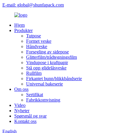
E-mail: global@shunfapack.com
Hjem
Produkter
Tutpose
Formet veske
Håndveske
Forsegling av sidepose
Glitterfilm/trådtegningsfilm
Vindupose i kraftpapir
Stå opp glidelåsveske
Rullfilm
Firkantet bunn/blikkbåndserie
Universal bakeserie
Om oss
Sertifikat
Fabrikkomvisning
Video
Nyheter
Spørsmål og svar
Kontakt oss
English