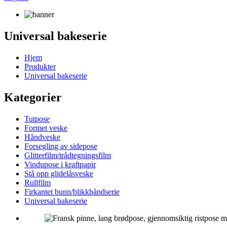
Universal bakeserie
Hjem
Produkter
Universal bakeserie
Kategorier
Tutpose
Formet veske
Håndveske
Forsegling av sidepose
Glitterfilm/trådtegningsfilm
Vindupose i kraftpapir
Stå opp glidelåsveske
Rullfilm
Firkantet bunn/blikkbåndserie
Universal bakeserie