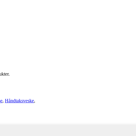
ukter.
se
,
Håndtaksveske
,