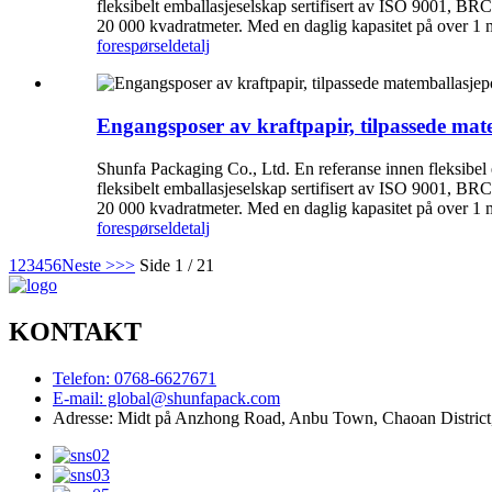
fleksibelt emballasjeselskap sertifisert av ISO 9001, BRC
20 000 kvadratmeter. Med en daglig kapasitet på over 1 mil
forespørsel
detalj
Engangsposer av kraftpapir, tilpassede mate
Shunfa Packaging Co., Ltd. En referanse innen fleksibel
fleksibelt emballasjeselskap sertifisert av ISO 9001, BRC
20 000 kvadratmeter. Med en daglig kapasitet på over 1 mil
forespørsel
detalj
1
2
3
4
5
6
Neste >
>>
Side 1 / 21
KONTAKT
Telefon: 0768-6627671
E-mail: global@shunfapack.com
Adresse: Midt på Anzhong Road, Anbu Town, Chaoan District