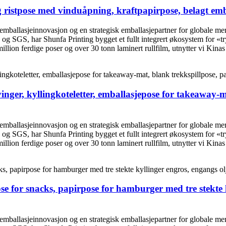
 ristpose med vinduåpning, kraftpapirpose, belagt emba
 emballasjeinnovasjon og en strategisk emballasjepartner for globale m
 og SGS, har Shunfa Printing bygget et fullt integrert økosystem for «
lion ferdige poser og over 30 tonn laminert rullfilm, utnytter vi Kinas 
vinger, kyllingkoteletter, emballasjepose for takeaway-
 emballasjeinnovasjon og en strategisk emballasjepartner for globale m
 og SGS, har Shunfa Printing bygget et fullt integrert økosystem for «
lion ferdige poser og over 30 tonn laminert rullfilm, utnytter vi Kinas 
se for snacks, papirpose for hamburger med tre stekte 
 emballasjeinnovasjon og en strategisk emballasjepartner for globale m