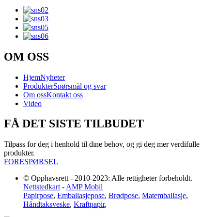
OM OSS
Hjem
Nyheter
Produkter
Spørsmål og svar
Om oss
Kontakt oss
Video
FÅ DET SISTE TILBUDET
Tilpass for deg i henhold til dine behov, og gi deg mer verdifulle
produkter.
FORESPØRSEL
© Opphavsrett - 2010-2023: Alle rettigheter forbeholdt.
Nettstedkart
-
AMP Mobil
Papirpose
,
Emballasjepose
,
Brødpose
,
Matemballasje
,
Håndtaksveske
,
Kraftpapir
,