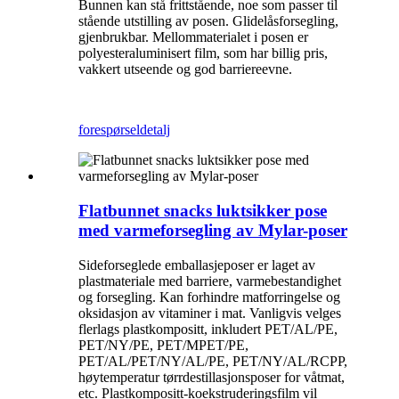
Bunnen kan stå frittstående, noe som passer til
stående utstilling av posen. Glidelåsforsegling,
gjenbrukbar. Mellommaterialet i posen er
polyesteraluminisert film, som har billig pris,
vakkert utseende og god barriereevne.
forespørsel
detalj
Flatbunnet snacks luktsikker pose
med varmeforsegling av Mylar-poser
Sideforseglede emballasjeposer er laget av
plastmateriale med barriere, varmebestandighet
og forsegling. Kan forhindre matforringelse og
oksidasjon av vitaminer i mat. Vanligvis velges
flerlags plastkompositt, inkludert PET/AL/PE,
PET/NY/PE, PET/MPET/PE,
PET/AL/PET/NY/AL/PE, PET/NY/AL/RCPP,
høytemperatur tørrdestillasjonsposer for våtmat,
etc. Plastkompositt-koekstruderingsfilm vil