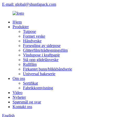
E-mail: global@shunfapack.com
Hjem
Produkter
Tutpose
Formet veske
Håndveske
Forsegling av sidepose
Glitterfilm/trådtegningsfilm
Vindupose i kraftpapir
Stå opp glidelåsveske
Rullfilm
Firkantet bunn/blikkbåndserie
Universal bakeserie
Om oss
Sertifikat
Fabrikkomvisning
Video
Nyheter
Spørsmål og svar
Kontakt oss
English