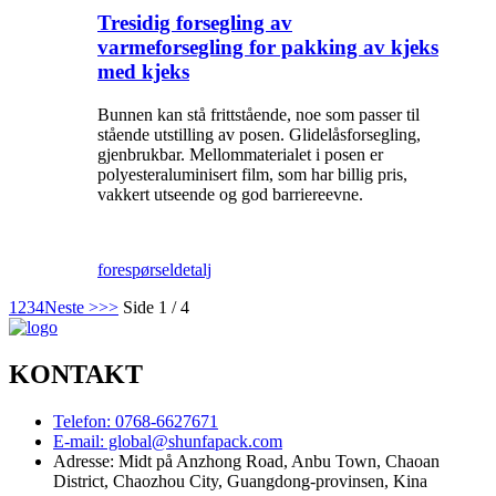
Tresidig forsegling av
varmeforsegling for pakking av kjeks
med kjeks
Bunnen kan stå frittstående, noe som passer til
stående utstilling av posen. Glidelåsforsegling,
gjenbrukbar. Mellommaterialet i posen er
polyesteraluminisert film, som har billig pris,
vakkert utseende og god barriereevne.
forespørsel
detalj
1
2
3
4
Neste >
>>
Side 1 / 4
KONTAKT
Telefon: 0768-6627671
E-mail: global@shunfapack.com
Adresse: Midt på Anzhong Road, Anbu Town, Chaoan
District, Chaozhou City, Guangdong-provinsen, Kina