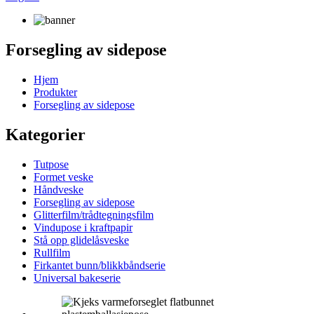
Forsegling av sidepose
Hjem
Produkter
Forsegling av sidepose
Kategorier
Tutpose
Formet veske
Håndveske
Forsegling av sidepose
Glitterfilm/trådtegningsfilm
Vindupose i kraftpapir
Stå opp glidelåsveske
Rullfilm
Firkantet bunn/blikkbåndserie
Universal bakeserie