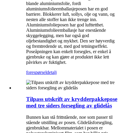
blande aluminiumsfolie, fordi
aluminiumsfolieemballasjeposen har en god
barriere. Blokkerer luft, sollys, olje og vann, og
nesten alle stoffer kan ikke trenge inn.
Aluminiumsfolieposen har god lufttetthet.
Aluminiumsfolieemballasje har enestående
skyggelegging, men har også god
oljebestandighet og mykhet. Den ser høyverdig
og fremtredende ut, med god tetningseffekt.
Poseåpningen kan enkelt forsegles, er enkel å
gjenbruke og kan gjøre at produktet ikke lett
påvirkes av fuktighet.
forespørsel
detalj
Tilpass utskrift av krydderpakkepose
med tre siders forsegling av glidelås
Bunnen kan stå frittstående, noe som passer til
stående utstilling av posen. Glidelåsforsegling,
gjenbrukbar. Mellommaterialet i posen er